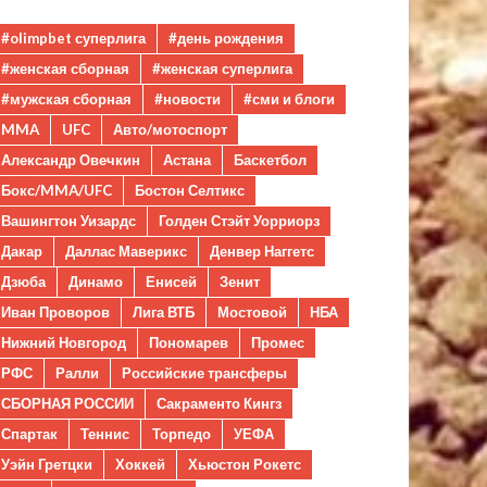
#olimpbet суперлига
#день рождения
#женская сборная
#женская суперлига
#мужская сборная
#новости
#сми и блоги
MMA
UFC
Авто/мотоспорт
Александр Овечкин
Астана
Баскетбол
Бокс/MMA/UFC
Бостон Селтикс
Вашингтон Уизардс
Голден Стэйт Уорриорз
Дакар
Даллас Маверикс
Денвер Наггетс
Дзюба
Динамо
Енисей
Зенит
Иван Проворов
Лига ВТБ
Мостовой
НБА
Нижний Новгород
Пономарев
Промес
РФС
Ралли
Российские трансферы
СБОРНАЯ РОССИИ
Сакраменто Кингз
Спартак
Теннис
Торпедо
УЕФА
Уэйн Гретцки
Хоккей
Хьюстон Рокетс