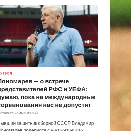
УТБОЛ
Пономарев — о встрече
представителей РФС и УЕФА:
думаю, пока на международные
соревнования нас не допустят
ставьте комментарий
ывший защитник сборной СССР Владимир
ономарев поделился с Rusfootball.info