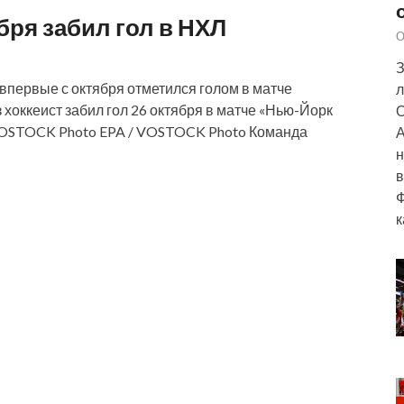
ря забил гол в НХЛ
О
З
первые с октября отметился голом в матче
л
хоккеист забил гол 26 октября в матче «Нью-Йорк
О
/ VOSTOCK Photo EPA / VOSTOCK Photo Команда
А
н
в
Ф
к