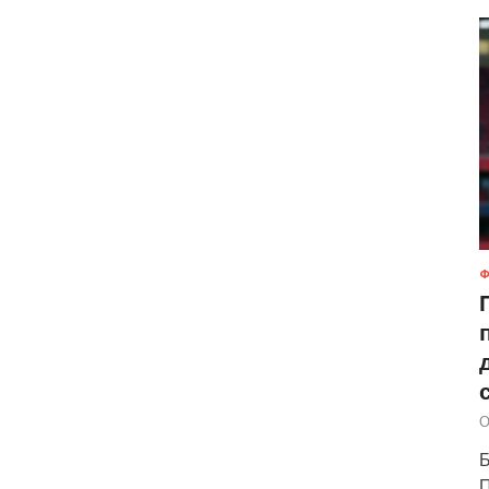
Ф
О
Б
П