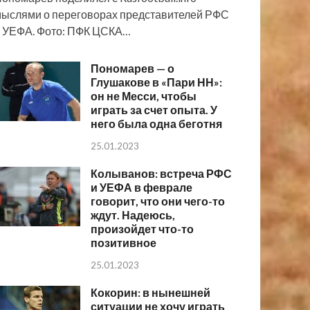
ыслями о переговорах представителей РФС
 УЕФА. Фото: ПФК ЦСКА…
Пономарев — о
Глушакове в «Пари НН»:
он не Месси, чтобы
играть за счет опыта. У
него была одна беготня
25.01.2023
Колыванов: встреча РФС
и УЕФА в феврале
говорит, что они чего-то
ждут. Надеюсь,
произойдет что-то
позитивное
25.01.2023
Кокорин: в нынешней
ситуации не хочу играть