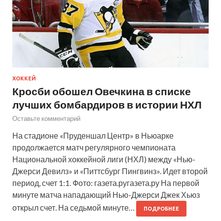
ХОККЕЙ
Кросби обошел Овечкина в списке
лучших бомбардиров в истории НХЛ
Оставьте комментарий
На стадионе «Пруденшал Центр» в Ньюарке
продолжается матч регулярного чемпионата
Национальной хоккейной лиги (НХЛ) между «Нью-
Джерси Девилз» и «Питтсбург Пингвинз». Идет второй
период, счет 1:1. Фото: газета.ругазета.ру На первой
минуте матча нападающий Нью-Джерси Джек Хьюз
открыл счет. На седьмой минуте…
ПОДРОБНЕЕ