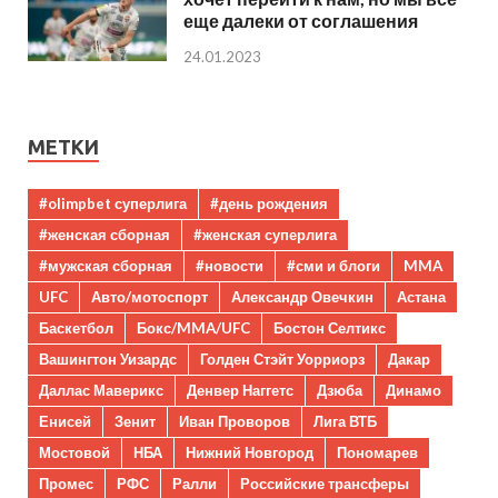
еще далеки от соглашения
24.01.2023
МЕТКИ
#olimpbet суперлига
#день рождения
#женская сборная
#женская суперлига
#мужская сборная
#новости
#сми и блоги
MMA
UFC
Авто/мотоспорт
Александр Овечкин
Астана
Баскетбол
Бокс/MMA/UFC
Бостон Селтикс
Вашингтон Уизардс
Голден Стэйт Уорриорз
Дакар
Даллас Маверикс
Денвер Наггетс
Дзюба
Динамо
Енисей
Зенит
Иван Проворов
Лига ВТБ
Мостовой
НБА
Нижний Новгород
Пономарев
Промес
РФС
Ралли
Российские трансферы