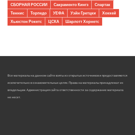
СБОРНАЯ РОССИИ
Сакраменто Кингз
Спартак
Теннис
Торпедо
УЕФА
Уэйн Гретцки
Хоккей
Хьюстон Рокетс
ЦСКА
Шарлотт Хорнетс
Все материалы на данном сайте взяты из открытых источников и предоставляются
исключительно в ознакомительных целях. Права на материалы принадлежат их
владельцам. Администрация сайта ответственности за содержание материала
не несет.