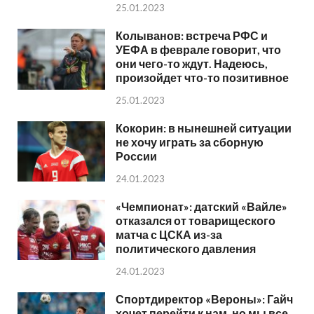
25.01.2023
Колыванов: встреча РФС и
УЕФА в феврале говорит, что
они чего-то ждут. Надеюсь,
произойдет что-то позитивное
25.01.2023
Кокорин: в нынешней ситуации
не хочу играть за сборную
России
24.01.2023
«Чемпионат»: датский «Вайле»
отказался от товарищеского
матча с ЦСКА из-за
политического давления
24.01.2023
Спортдиректор «Вероны»: Гайч
хочет перейти к нам, но мы все