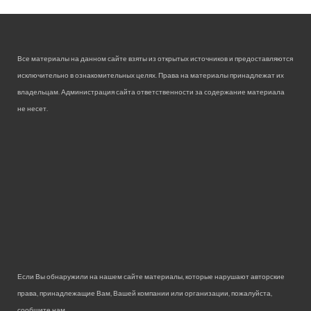
Все материалы на данном сайте взяты из открытых источников и предоставляются
исключительно в ознакомительных целях. Права на материалы принадлежат их
владельцам. Администрация сайта ответственности за содержание материала
не несет.
Если Вы обнаружили на нашем сайте материалы, которые нарушают авторские
права, принадлежащие Вам, Вашей компании или организации, пожалуйста,
сообщите нам.