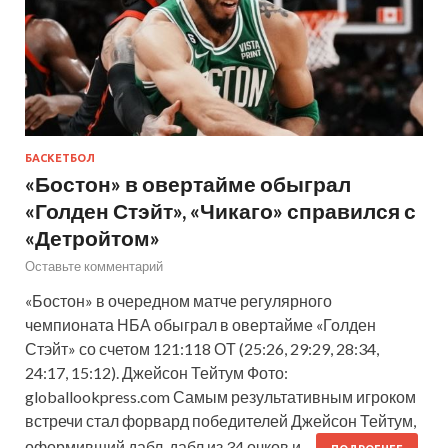
БАСКЕТБОЛ
«Бостон» в овертайме обыграл
«Голден Стэйт», «Чикаго» справился с
«Детройтом»
Оставьте комментарий
«Бостон» в очередном матче регулярного
чемпионата НБА обыграл в овертайме «Голден
Стэйт» со счетом 121:118 ОТ (25:26, 29:29, 28:34,
24:17, 15:12). Джейсон Тейтум Фото:
globallookpress.com Самым результативным игроком
встречи стал форвард победителей Джейсон Тейтум,
оформивший дабл-дабл из 34 очков и…