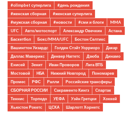
#olimpbet суперлига
#день рождения
#женская сборная
#женская суперлига
#мужская сборная
#новости
#сми и блоги
MMA
UFC
Авто/мотоспорт
Александр Овечкин
Астана
Баскетбол
Бокс/MMA/UFC
Бостон Селтикс
Вашингтон Уизардс
Голден Стэйт Уорриорз
Дакар
Даллас Маверикс
Денвер Наггетс
Дзюба
Динамо
Енисей
Зенит
Иван Проворов
Лига ВТБ
Мостовой
НБА
Нижний Новгород
Пономарев
Промес
РФС
Ралли
Российские трансферы
СБОРНАЯ РОССИИ
Сакраменто Кингз
Спартак
Теннис
Торпедо
УЕФА
Уэйн Гретцки
Хоккей
Хьюстон Рокетс
ЦСКА
Шарлотт Хорнетс