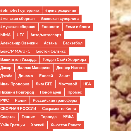
#olimpbet суперлига
#день рождения
#женская сборная
#женская суперлига
#мужская сборная
#новости
#сми и блоги
MMA
UFC
Авто/мотоспорт
Александр Овечкин
Астана
Баскетбол
Бокс/MMA/UFC
Бостон Селтикс
Вашингтон Уизардс
Голден Стэйт Уорриорз
Дакар
Даллас Маверикс
Денвер Наггетс
Дзюба
Динамо
Енисей
Зенит
Иван Проворов
Лига ВТБ
Мостовой
НБА
Нижний Новгород
Пономарев
Промес
РФС
Ралли
Российские трансферы
СБОРНАЯ РОССИИ
Сакраменто Кингз
Спартак
Теннис
Торпедо
УЕФА
Уэйн Гретцки
Хоккей
Хьюстон Рокетс