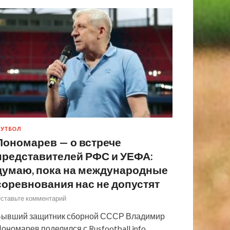
УТБОЛ
Пономарев — о встрече
представителей РФС и УЕФА:
думаю, пока на международные
соревнования нас не допустят
ставьте комментарий
ывший защитник сборной СССР Владимир
ономарев поделился с Rusfootball.info