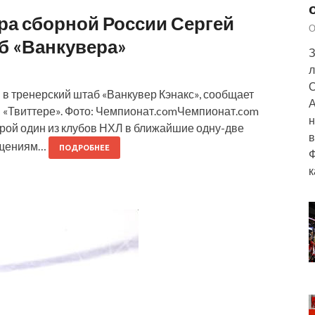
ра сборной России Сергей
О
б «Ванкувера»
З
л
О
 в тренерский штаб «Ванкувер Кэнакс», сообщает
А
в «Твиттере». Фото: Чемпионат.comЧемпионат.com
н
рой один из клубов НХЛ в ближайшие одну-две
в
общениям…
ПОДРОБНЕЕ
Ф
к