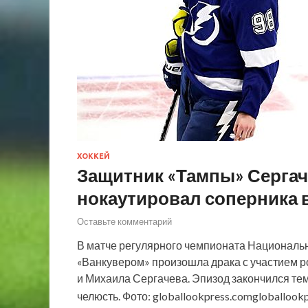
ХОККЕЙ
Защитник «Тампы» Сергач
нокаутировал соперника 
Оставьте комментарий
В матче регулярного чемпионата Национальн
«Ванкувером» произошла драка с участием р
и Михаила Сергачева. Эпизод закончился тем
челюсть. Фото: globallookpress.comgloballook