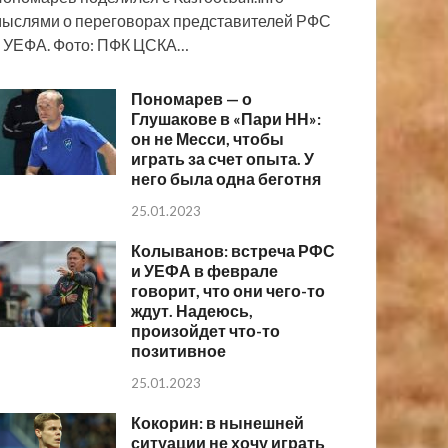
ыслями о переговорах представителей РФС
 УЕФА. Фото: ПФК ЦСКА…
Пономарев — о
Глушакове в «Пари НН»:
он не Месси, чтобы
играть за счет опыта. У
него была одна беготня
25.01.2023
Колыванов: встреча РФС
и УЕФА в феврале
говорит, что они чего-то
ждут. Надеюсь,
произойдет что-то
позитивное
25.01.2023
Кокорин: в нынешней
ситуации не хочу играть