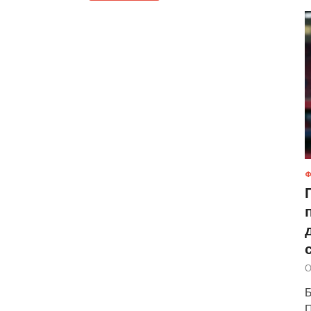
Ф
О
Б
П