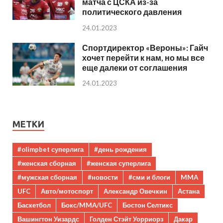
матча с ЦСКА из-за
политического давления
24.01.2023
Спортдиректор «Вероны»: Гайч
хочет перейти к нам, но мы все
еще далеки от соглашения
24.01.2023
МЕТКИ
#olimpbet суперлига
#день рождения
#женская сборная
#женская суперлига
#мужская сборная
#новости
#сми и блоги
MMA
UFC
Авто/мотоспорт
Александр Овечкин
Астана
Баскетбол
Бокс/MMA/UFC
Бостон Селтикс
Вашингтон Уизардс
Голден Стэйт Уорриорз
Дакар