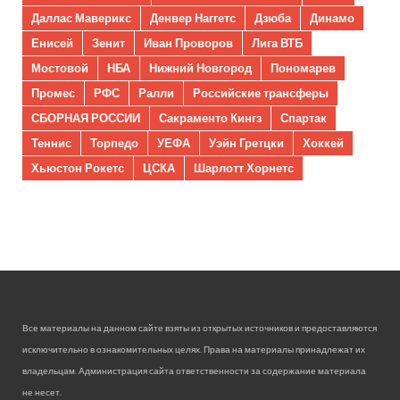
Даллас Маверикс
Денвер Наггетс
Дзюба
Динамо
Енисей
Зенит
Иван Проворов
Лига ВТБ
Мостовой
НБА
Нижний Новгород
Пономарев
Промес
РФС
Ралли
Российские трансферы
СБОРНАЯ РОССИИ
Сакраменто Кингз
Спартак
Теннис
Торпедо
УЕФА
Уэйн Гретцки
Хоккей
Хьюстон Рокетс
ЦСКА
Шарлотт Хорнетс
Все материалы на данном сайте взяты из открытых источников и предоставляются
исключительно в ознакомительных целях. Права на материалы принадлежат их
владельцам. Администрация сайта ответственности за содержание материала
не несет.