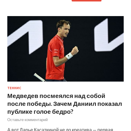
ТЕННИС
Медведев посмеялся над собой
после победы. Зачем Даниил показал
публике голое бедро?
Оставьте комментарий
А вот Дарье Касаткиной не до креатива — первая