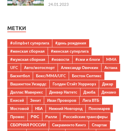
24.01.2023
МЕТКИ
#olimpbet суперлига
#день рождения
#женская сборная
#женская суперлига
#мужская сборная
#новости
#сми и блоги
MMA
UFC
Авто/мотоспорт
Александр Овечкин
Астана
Баскетбол
Бокс/MMA/UFC
Бостон Селтикс
Вашингтон Уизардс
Голден Стэйт Уорриорз
Дакар
Даллас Маверикс
Денвер Наггетс
Дзюба
Динамо
Енисей
Зенит
Иван Проворов
Лига ВТБ
Мостовой
НБА
Нижний Новгород
Пономарев
Промес
РФС
Ралли
Российские трансферы
СБОРНАЯ РОССИИ
Сакраменто Кингз
Спартак