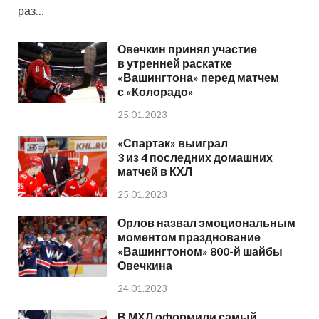
раз…
Овечкин принял участие
в утренней раскатке
«Вашингтона» перед матчем
с «Колорадо»
25.01.2023
«Спартак» выиграл
3 из 4 последних домашних
матчей в КХЛ
25.01.2023
Орлов назвал эмоциональным
моментом празднование
«Вашингтоном» 800-й шайбы
Овечкина
24.01.2023
В МХЛ оформили самый