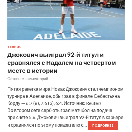
ТЕННИС
Джокович выиграл 92-й титул и
сравнялся с Надалем на четвертом
месте в истории
Оставьте комментарий
Пятая ракетка мира Новак Джокович стал чемпионом
турнира в Аделаиде, обыграв в финале Себастьяна
Корду — 6:7 (8), 7:6 (3), 6:4. Источник: Reuters
Во втором сете серб отыграл матчбол на подаче
при счете 5:6. Джокович выиграл 92-й титул в карьере
и сравнялся по этому показателю с…
ПОДРОБНЕЕ