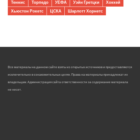
Теннис
Торпедо
УЕФА
Уэйн Гретцки
Хоккей
Хьюстон Рокетс
ЦСКА
Шарлотт Хорнетс
Все материалы на данном сайте взяты из открытых источников и предоставляются
исключительно в ознакомительных целях. Права на материалы принадлежат их
владельцам. Администрация сайта ответственности за содержание материала
не несет.