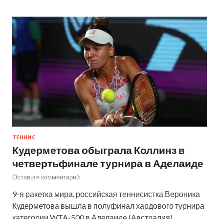
ТЕННИС
Кудерметова обыграла Коллинз в
четвертьфинале турнира в Аделаиде
Оставьте комментарий
9-я ракетка мира, российская теннисистка Вероника
Кудерметова вышла в полуфинал хардового турнира
категории WTA-500 в Аделаиде (Австралия).