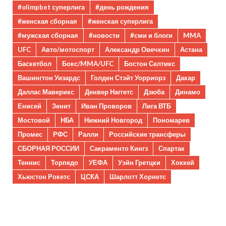
#olimpbet суперлига
#день рождения
#женская сборная
#женская суперлига
#мужская сборная
#новости
#сми и блоги
MMA
UFC
Авто/мотоспорт
Александр Овечкин
Астана
Баскетбол
Бокс/MMA/UFC
Бостон Селтикс
Вашингтон Уизардс
Голден Стэйт Уорриорз
Дакар
Даллас Маверикс
Денвер Наггетс
Дзюба
Динамо
Енисей
Зенит
Иван Проворов
Лига ВТБ
Мостовой
НБА
Нижний Новгород
Пономарев
Промес
РФС
Ралли
Российские трансферы
СБОРНАЯ РОССИИ
Сакраменто Кингз
Спартак
Теннис
Торпедо
УЕФА
Уэйн Гретцки
Хоккей
Хьюстон Рокетс
ЦСКА
Шарлотт Хорнетс