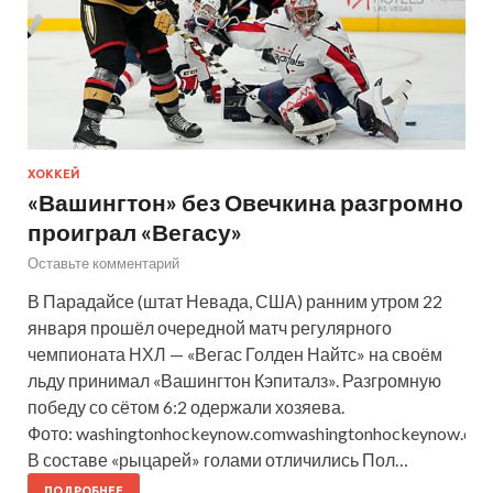
ХОККЕЙ
«Вашингтон» без Овечкина разгромно
проиграл «Вегасу»
Оставьте комментарий
В Парадайсе (штат Невада, США) ранним утром 22
января прошёл очередной матч регулярного
чемпионата НХЛ — «Вегас Голден Найтс» на своём
льду принимал «Вашингтон Кэпиталз». Разгромную
победу со сётом 6:2 одержали хозяева.
Фото: washingtonhockeynow.comwashingtonhockeynow.co
В составе «рыцарей» голами отличились Пол…
ПОДРОБНЕЕ