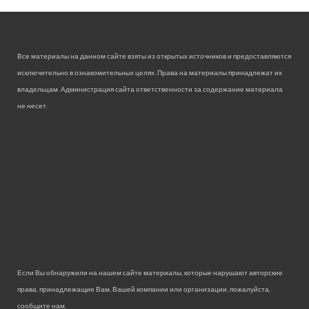
Все материалы на данном сайте взяты из открытых источников и предоставляются
исключительно в ознакомительных целях. Права на материалы принадлежат их
владельцам. Администрация сайта ответственности за содержание материала
не несет.
Если Вы обнаружили на нашем сайте материалы, которые нарушают авторские
права, принадлежащие Вам, Вашей компании или организации, пожалуйста,
сообщите нам.