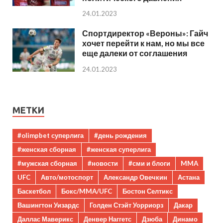
24.01.2023
Спортдиректор «Вероны»: Гайч
хочет перейти к нам, но мы все
еще далеки от соглашения
24.01.2023
МЕТКИ
#olimpbet суперлига
#день рождения
#женская сборная
#женская суперлига
#мужская сборная
#новости
#сми и блоги
MMA
UFC
Авто/мотоспорт
Александр Овечкин
Астана
Баскетбол
Бокс/MMA/UFC
Бостон Селтикс
Вашингтон Уизардс
Голден Стэйт Уорриорз
Дакар
Даллас Маверикс
Денвер Наггетс
Дзюба
Динамо