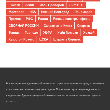
Енисей
Зенит
Иван Проворов
Лига ВТБ
Мостовой
НБА
Нижний Новгород
Пономарев
Промес
РФС
Ралли
Российские трансферы
СБОРНАЯ РОССИИ
Сакраменто Кингз
Спартак
Теннис
Торпедо
УЕФА
Уэйн Гретцки
Хоккей
Хьюстон Рокетс
ЦСКА
Шарлотт Хорнетс
Все материалы на данном сайте взяты из открытых источников и предоставляются
исключительно в ознакомительных целях. Права на материалы принадлежат их
владельцам. Администрация сайта ответственности за содержание материала
не несет.