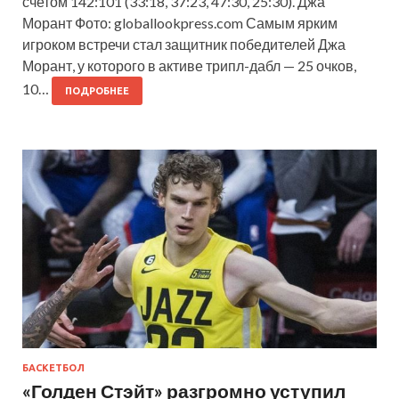
счетом 142:101 (33:18, 37:23, 47:30, 25:30). Джа
Морант Фото: globallookpress.com Самым ярким
игроком встречи стал защитник победителей Джа
Морант, у которого в активе трипл-дабл — 25 очков,
10…
ПОДРОБНЕЕ
БАСКЕТБОЛ
«Голден Стэйт» разгромно уступил