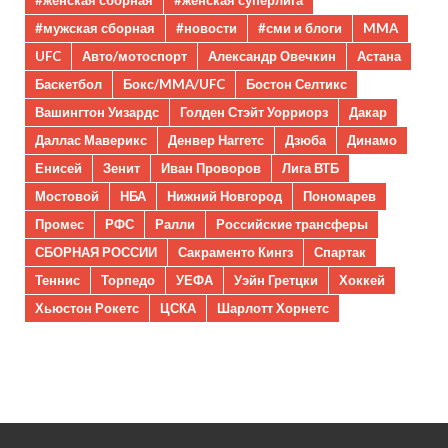
#женская сборная
#женская суперлига
#мужская сборная
#новости
#сми и блоги
MMA
UFC
Авто/мотоспорт
Александр Овечкин
Астана
Баскетбол
Бокс/MMA/UFC
Бостон Селтикс
Вашингтон Уизардс
Голден Стэйт Уорриорз
Дакар
Даллас Маверикс
Денвер Наггетс
Дзюба
Динамо
Енисей
Зенит
Иван Проворов
Лига ВТБ
Мостовой
НБА
Нижний Новгород
Пономарев
Промес
РФС
Ралли
Российские трансферы
СБОРНАЯ РОССИИ
Сакраменто Кингз
Спартак
Теннис
Торпедо
УЕФА
Уэйн Гретцки
Хоккей
Хьюстон Рокетс
ЦСКА
Шарлотт Хорнетс