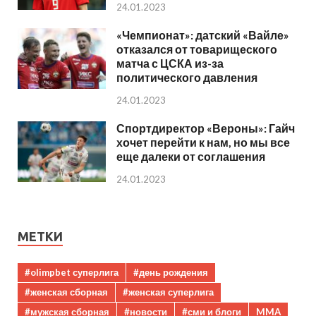
24.01.2023
«Чемпионат»: датский «Вайле»
отказался от товарищеского
матча с ЦСКА из-за
политического давления
24.01.2023
Спортдиректор «Вероны»: Гайч
хочет перейти к нам, но мы все
еще далеки от соглашения
24.01.2023
МЕТКИ
#olimpbet суперлига
#день рождения
#женская сборная
#женская суперлига
#мужская сборная
#новости
#сми и блоги
MMA