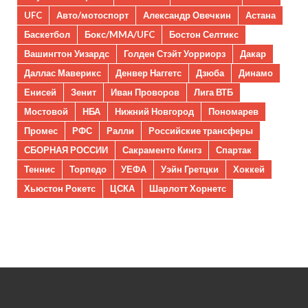
UFC
Авто/мотоспорт
Александр Овечкин
Астана
Баскетбол
Бокс/MMA/UFC
Бостон Селтикс
Вашингтон Уизардс
Голден Стэйт Уорриорз
Дакар
Даллас Маверикс
Денвер Наггетс
Дзюба
Динамо
Енисей
Зенит
Иван Проворов
Лига ВТБ
Мостовой
НБА
Нижний Новгород
Пономарев
Промес
РФС
Ралли
Российские трансферы
СБОРНАЯ РОССИИ
Сакраменто Кингз
Спартак
Теннис
Торпедо
УЕФА
Уэйн Гретцки
Хоккей
Хьюстон Рокетс
ЦСКА
Шарлотт Хорнетс