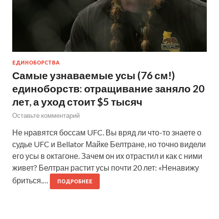
ЕДИНОБОРСТВА
Самые узнаваемые усы (76 см!)
единоборств: отращивание заняло 20
лет, а уход стоит $5 тысяч
Оставьте комментарий
Не нравятся боссам UFC. Вы вряд ли что-то знаете о
судье UFC и Bellator Майке Белтране, но точно видели
его усы в октагоне. Зачем он их отрастил и как с ними
живет? Белтран растит усы почти 20 лет: «Ненавижу
бриться.…
ПОДРОБНЕЕ