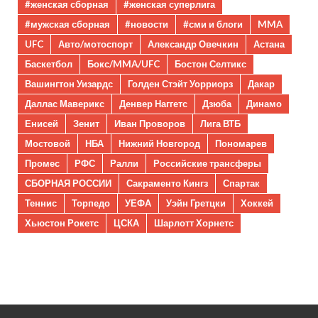
#женская сборная
#женская суперлига
#мужская сборная
#новости
#сми и блоги
MMA
UFC
Авто/мотоспорт
Александр Овечкин
Астана
Баскетбол
Бокс/MMA/UFC
Бостон Селтикс
Вашингтон Уизардс
Голден Стэйт Уорриорз
Дакар
Даллас Маверикс
Денвер Наггетс
Дзюба
Динамо
Енисей
Зенит
Иван Проворов
Лига ВТБ
Мостовой
НБА
Нижний Новгород
Пономарев
Промес
РФС
Ралли
Российские трансферы
СБОРНАЯ РОССИИ
Сакраменто Кингз
Спартак
Теннис
Торпедо
УЕФА
Уэйн Гретцки
Хоккей
Хьюстон Рокетс
ЦСКА
Шарлотт Хорнетс