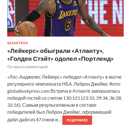
БАСКЕТБОЛ
«Лейкерс» обыграли «Атланту»,
«Голден Стэйт» одолел «Портленд»
Оставьте комментарий
«Лос-Анджелес Лейкерс» победил «Атланту» в матче
регулярного чемпионата НБА. Леброн Джеймс Фото:
globallookpress.com Встреча в Атланте завершилась
победой гостей со счетом 130:121 (23:33, 39:34, 36:28,
32:26). Самым результативным в составе
победителей был Леброн Джеймс, оформивший
дабл-дабл из 47 очков и…
ПОДРОБНЕЕ