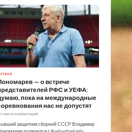
УТБОЛ
Пономарев — о встрече
представителей РФС и УЕФА:
думаю, пока на международные
соревнования нас не допустят
ставьте комментарий
ывший защитник сборной СССР Владимир
ономарев поделился с Rusfootball.info