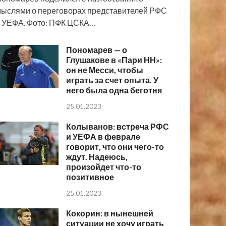
ыслями о переговорах представителей РФС
 УЕФА. Фото: ПФК ЦСКА…
Пономарев — о
Глушакове в «Пари НН»:
он не Месси, чтобы
играть за счет опыта. У
него была одна беготня
25.01.2023
Колыванов: встреча РФС
и УЕФА в феврале
говорит, что они чего-то
ждут. Надеюсь,
произойдет что-то
позитивное
25.01.2023
Кокорин: в нынешней
ситуации не хочу играть