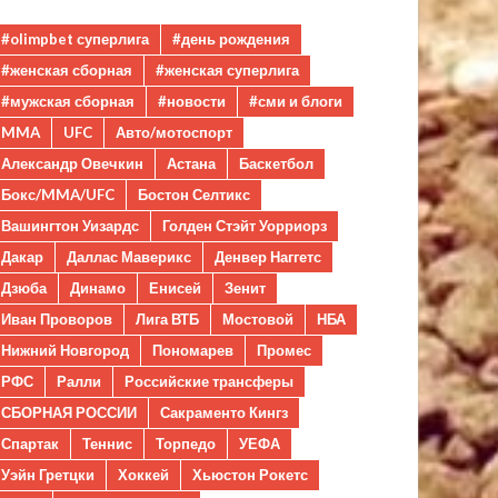
#olimpbet суперлига
#день рождения
#женская сборная
#женская суперлига
#мужская сборная
#новости
#сми и блоги
MMA
UFC
Авто/мотоспорт
Александр Овечкин
Астана
Баскетбол
Бокс/MMA/UFC
Бостон Селтикс
Вашингтон Уизардс
Голден Стэйт Уорриорз
Дакар
Даллас Маверикс
Денвер Наггетс
Дзюба
Динамо
Енисей
Зенит
Иван Проворов
Лига ВТБ
Мостовой
НБА
Нижний Новгород
Пономарев
Промес
РФС
Ралли
Российские трансферы
СБОРНАЯ РОССИИ
Сакраменто Кингз
Спартак
Теннис
Торпедо
УЕФА
Уэйн Гретцки
Хоккей
Хьюстон Рокетс