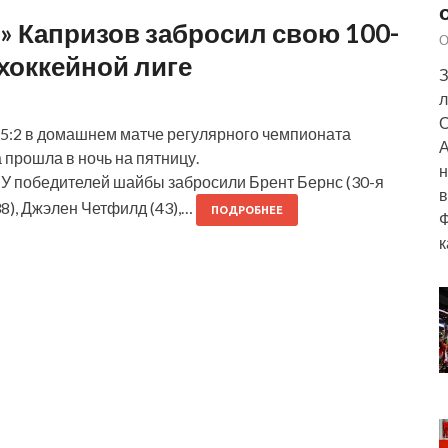
 Капризов забросил свою 100-
О
хоккейной лиге
З
л
О
 5:2 в домашнем матче регулярного чемпионата
А
 прошла в ночь на пятницу.
н
om У победителей шайбы забросили Брент Бернс (30-я
в
38), Джэлен Четфилд (43),…
ПОДРОБНЕЕ
Ф
к