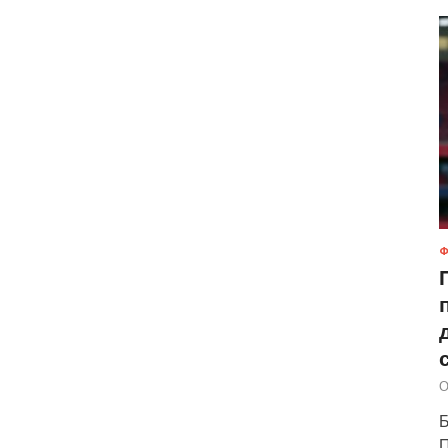
Ф
О
Б
П