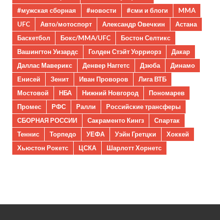
#мужская сборная
#новости
#сми и блоги
MMA
UFC
Авто/мотоспорт
Александр Овечкин
Астана
Баскетбол
Бокс/MMA/UFC
Бостон Селтикс
Вашингтон Уизардс
Голден Стэйт Уорриорз
Дакар
Даллас Маверикс
Денвер Наггетс
Дзюба
Динамо
Енисей
Зенит
Иван Проворов
Лига ВТБ
Мостовой
НБА
Нижний Новгород
Пономарев
Промес
РФС
Ралли
Российские трансферы
СБОРНАЯ РОССИИ
Сакраменто Кингз
Спартак
Теннис
Торпедо
УЕФА
Уэйн Гретцки
Хоккей
Хьюстон Рокетс
ЦСКА
Шарлотт Хорнетс