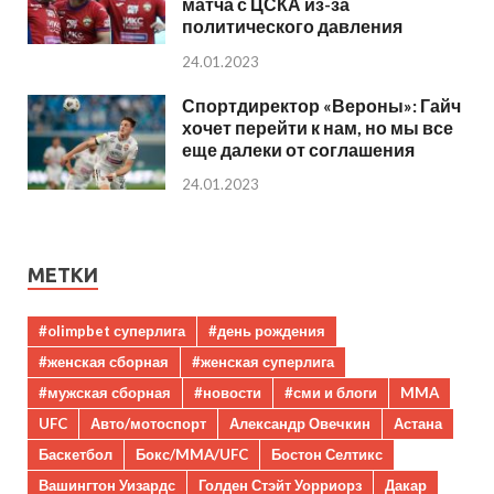
матча с ЦСКА из-за
политического давления
24.01.2023
Спортдиректор «Вероны»: Гайч
хочет перейти к нам, но мы все
еще далеки от соглашения
24.01.2023
МЕТКИ
#olimpbet суперлига
#день рождения
#женская сборная
#женская суперлига
#мужская сборная
#новости
#сми и блоги
MMA
UFC
Авто/мотоспорт
Александр Овечкин
Астана
Баскетбол
Бокс/MMA/UFC
Бостон Селтикс
Вашингтон Уизардс
Голден Стэйт Уорриорз
Дакар