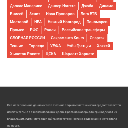
Даллас Маверикс
Денвер Наггетс
Дзюба
Динамо
Енисей
Зенит
Иван Проворов
Лига ВТБ
Мостовой
НБА
Нижний Новгород
Пономарев
Промес
РФС
Ралли
Российские трансферы
СБОРНАЯ РОССИИ
Сакраменто Кингз
Спартак
Теннис
Торпедо
УЕФА
Уэйн Гретцки
Хоккей
Хьюстон Рокетс
ЦСКА
Шарлотт Хорнетс
Все материалы на данном сайте взяты из открытых источников и предоставляются
исключительно в ознакомительных целях. Права на материалы принадлежат их
владельцам. Администрация сайта ответственности за содержание материала
не несет.