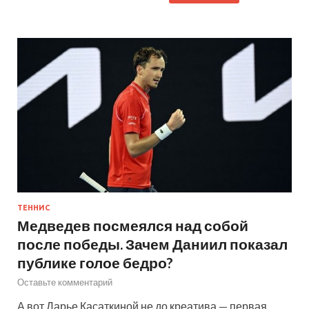
ТЕННИС
Медведев посмеялся над собой
после победы. Зачем Даниил показал
публике голое бедро?
Оставьте комментарий
А вот Дарье Касаткиной не до креатива — первая